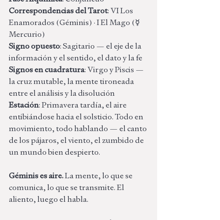
Correspondencias del Tarot
: VI Los 
Enamorados (Géminis) · I El Mago (☿ 
Mercurio) 
Signo opuesto
: Sagitario — el eje de la 
información y el sentido, el dato y la fe 
Signos en cuadratura
: Virgo y Piscis — 
la cruz mutable, la mente tironeada 
entre el análisis y la disolución 
Estación
: Primavera tardía, el aire 
entibiándose hacia el solsticio. Todo en 
movimiento, todo hablando — el canto 
de los pájaros, el viento, el zumbido de 
un mundo bien despierto.
Géminis es aire.
 La mente, lo que se 
comunica, lo que se transmite. El 
aliento, luego el habla.