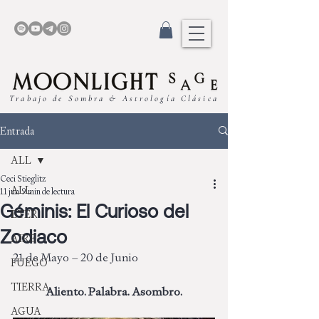
Trabajo de Sombra & Astrología Clásica
Entrada
ALL
Ceci Stieglitz
ALL
11 jun
9 min de lectura
Géminis: El Curioso del
ETER
Zodiaco
AIRE
21 de Mayo – 20 de Junio 
FUEGO
TIERRA
Aliento. Palabra. Asombro.
AGUA