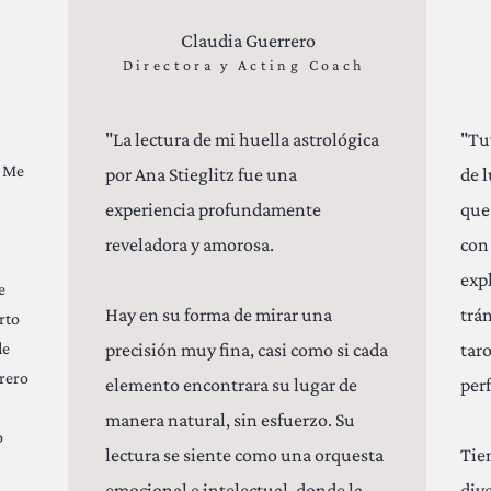
Claudia Guerrero
Directora y Acting Coach
"La lectura de mi huella astrológica
"Tu
. Me
por Ana Stieglitz fue una
de 
experiencia profundamente
que
reveladora y amorosa.
con 
exp
e
Hay en su forma de mirar una
trán
rto
de
precisión muy fina, casi como si cada
tar
rero
elemento encontrara su lugar de
perf
manera natural, sin esfuerzo. Su
o
lectura se siente como una orquesta
Tie
emocional e intelectual, donde la
div