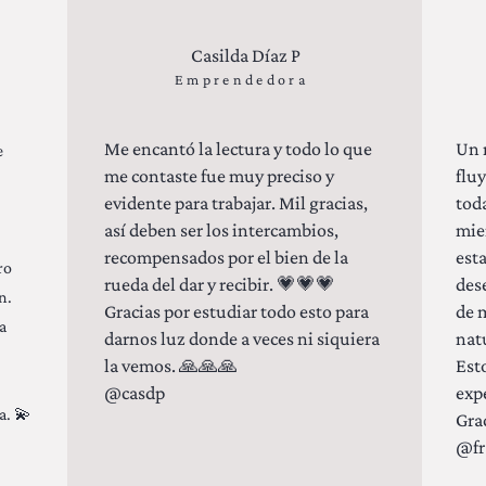
Casilda Díaz P
Emprendedora
Me encantó la lectura y todo lo que
Un 
e
me contaste fue muy preciso y
fluy
evidente para trabajar. Mil gracias,
tod
así deben ser los intercambios,
mie
recompensados por el bien de la
esta
ro
rueda del dar y recibir. 💗💗💗
des
n.
Gracias por estudiar todo esto para
de 
a
darnos luz donde a veces ni siquiera
nat
la vemos. 🙏🙏🙏
Est
@casdp
expe
a. 💫
Grac
@fr