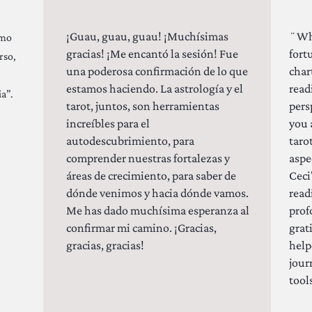
¡Guau, guau, guau! ¡Muchísimas
¨Wha
omo
gracias! ¡Me encantó la sesión! Fue
fort
rso,
una poderosa confirmación de lo que
char
estamos haciendo. La astrología y el
read
a”.
tarot, juntos, son herramientas
pers
increíbles para el
you 
autodescubrimiento, para
taro
comprender nuestras fortalezas y
aspe
áreas de crecimiento, para saber de
Ceci
dónde venimos y hacia dónde vamos.
read
Me has dado muchísima esperanza al
prof
confirmar mi camino. ¡Gracias,
grat
gracias, gracias!
help
jour
tools