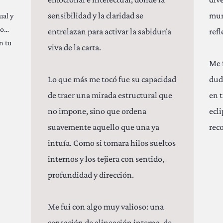
sensibilidad y la claridad se
mun
ual y
no…
entrelazan para activar la sabiduría
refl
n tu
viva de la carta.
Me 
Lo que más me tocó fue su capacidad
dud
de traer una mirada estructural que
en 
no impone, sino que ordena
ecl
suavemente aquello que una ya
rec
intuía. Como si tomara hilos sueltos
internos y los tejiera con sentido,
profundidad y dirección.
Me fui con algo muy valioso: una
sensación de alineación interna, de