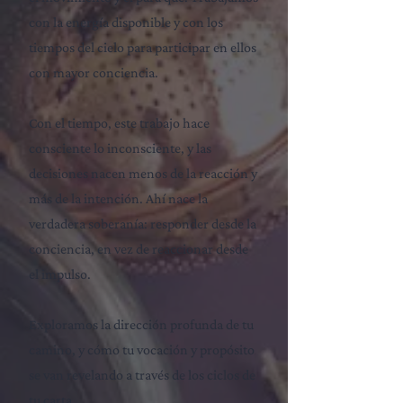
con la energía disponible y con los
tiempos del cielo para participar en ellos
con mayor conciencia.
Con el tiempo, este trabajo hace
consciente lo inconsciente, y las
decisiones nacen menos de la reacción y
más de la intención. Ahí nace la
verdadera soberanía: responder desde la
conciencia, en vez de reaccionar desde
el impulso.
Exploramos la dirección profunda de tu
camino, y cómo tu vocación y propósito
se van revelando a través de los ciclos de
tu carta.