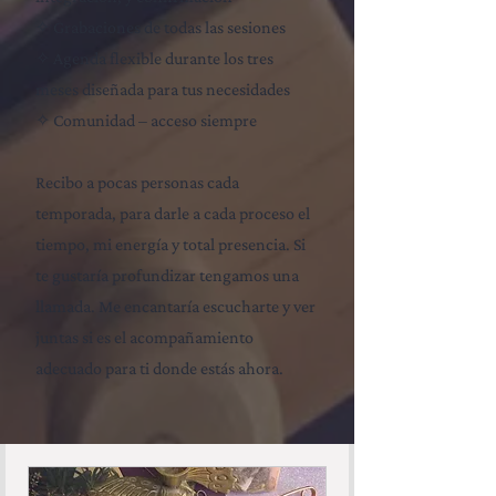
✧ Grabaciones de todas las sesiones
✧ Agenda flexible durante los tres
meses diseñada para tus necesidades
✧ Comunidad – acceso siempre
Recibo a pocas personas cada
temporada, para darle a cada proceso el
tiempo, mi energía y total presencia.​ Si
te gustaría profundizar tengamos una
llamada. Me encantaría escucharte y ver
juntas si es el acompañamiento
adecuado para ti donde estás ahora.