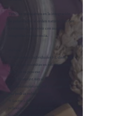
También trabajamos en la integración
de polaridades: el orden natural, interior
y relacional, para vivir con mayor
integridad y coherencia.
Incluye​
✧ 10 sesiones individuales 1-1, diseñadas
para lo que necesitas en este momento
vida y de tu proceso
✧ Tu Blueprint Astral. Tu reporte natal
escrito completo en pdf 20+ páginas al
que podrás volver siempre
✧ Lectura de Tarot en cada sesión para
reflexión, trabajo de sombra,
integración, y confirmación