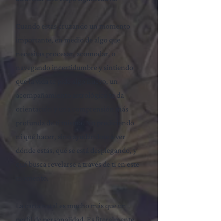
Cuando estas cruzando un momento
importante, en medio de algo que
necesitas procesar, acomodar, o
navegando incertidumbre y sintiendo
que la vida te pide algo nuevo, un
acompañamiento astrológico te da
orientación y una comprensión más
profunda de ti misma. No prediciendo
ni qué hacer, sino ayudándote a ver
dónde estás, qué se está desplegando, y
qué busca revelarse a través de ti en este
momento.
La carta natal es mucho más que un
perfil de personalidad. Es literalmente