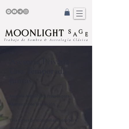
Trabajo de Sombra & Astrología Clásica
Asesoría Privada –
Una Temporada
Juntas
Asesoría Astrológica Privada para
Momentos de Transición.
Tres meses de acompañamiento para
atravesar una etapa significativa.​