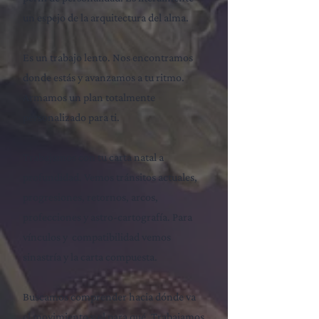
un espejo de la arquitectura del alma.
Es un trabajo lento. Nos encontramos
donde estás y avanzamos a tu ritmo.
Armamos un plan totalmente
personalizado para ti.
Trabajamos con tu carta natal a
profundidad. Vemos tránsitos actuales,
progresiones, retornos, arcos,
profecciones y astro-cartografía. Para
vínculos y compatibilidad vemos
sinastría y la carta compuesta.
Buscamos comprender hacia dónde va
el movimiento y el para qué. Trabajamos