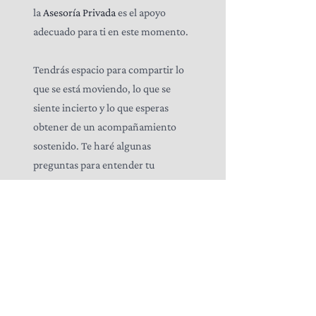
la
Asesoría Privada
es el apoyo
adecuado para ti en este momento.
Tendrás espacio para compartir lo
que se está moviendo, lo que se
siente incierto y lo que esperas
obtener de un acompañamiento
sostenido. Te haré algunas
preguntas para entender tu
situación.
Si se siente alineado, te explico
brevemente cómo funciona la
asesoría y aclaro cualquier duda o
pregunta que tengas o surja en el
momento de la llamada.