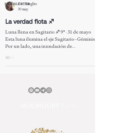
MOONLETTER
Ceci Stieglitz
30 may
La verdad flota ♐︎
Luna llena en Sagitario ♐︎ 9° · 31 de mayo
Esta luna ilumina el eje Sagitario–Géminis:
Por un lado, una inundación de
información, datos, ruido. Por el otro, la
sabiduría que se gana con experiencia, con
tiempo, con discernimiento, con paciencia.
La verdad es. Solo tenemos que estar
abiertos a recibirla. Sagitario busca la verdad.
Júpiter gobierna el signo de Sagitario.
Exaltado en Cáncer es fuerte, generoso,
disponible. Júpiter en Cáncer suaviza los
retos y protege todo lo