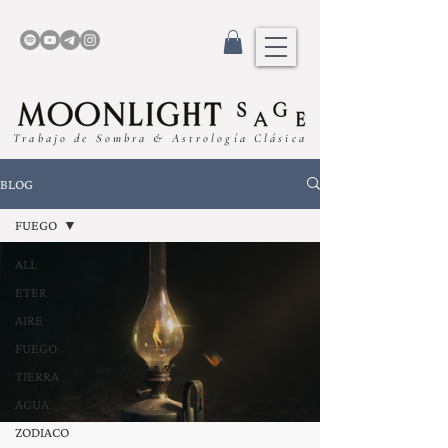
Trabajo de Sombra & Astrología Clásica
BLOG
FUEGO
ALL
ETER
AIRE
FUEGO
TIERRA
AGUA
ZODIACO