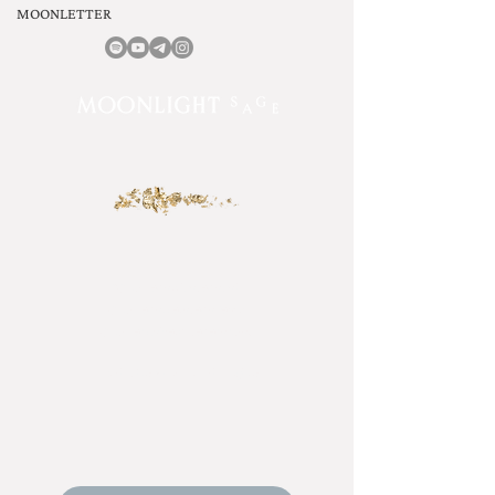
MOONLETTER
“Como es arriba, es abajo
Como es afuera, es adentro
Como el universo, es el alma.”
– Atribuído a Hermes Trismegisto