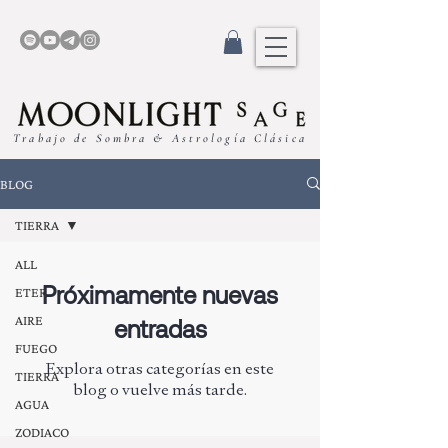
Trabajo de Sombra & Astrología Clásica
BLOG
TIERRA
ALL
Próximamente nuevas
ETER
AIRE
entradas
FUEGO
Explora otras categorías en este
TIERRA
blog o vuelve más tarde.
AGUA
ZODIACO